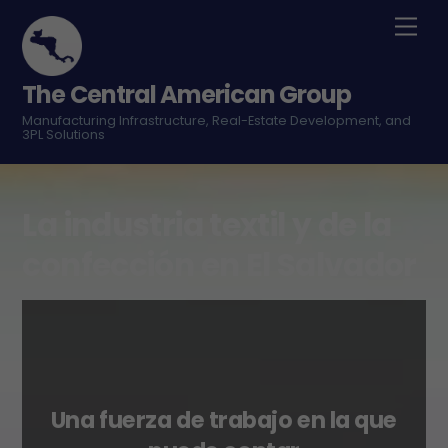
Skip
Men
to
content
The Central American Group
Manufacturing Infrastructure, Real-Estate Development, and
3PL Solutions
La industria textil y de la
confección en El Salvador
Una fuerza de trabajo en la que